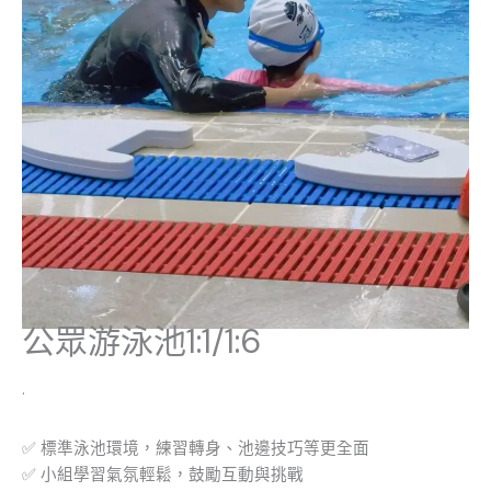
公眾游泳池1:1/1:6
.
✅ 標準泳池環境，練習轉身、池邊技巧等更全面
✅ 小組學習氣氛輕鬆，鼓勵互動與挑戰